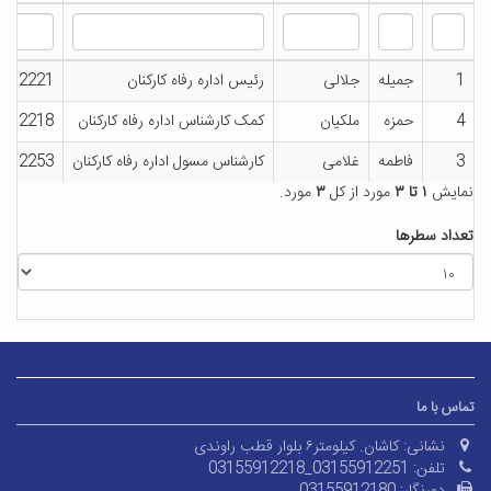
1
جمیله
جلالی
رئیس اداره رفاه کارکنان
5912221
4
حمزه
ملکیان
کمک کارشناس اداره رفاه کارکنان
5912218
3
فاطمه
غلامی
کارشناس مسول اداره رفاه کارکنان
5912253
نمایش
۱ تا ۳
مورد از کل
۳
مورد.
تعداد سطرها
تماس با ما
نشانی:
کاشان. کیلومتر۶ بلوار قطب راوندی
تلفن:
03155912218_03155912251