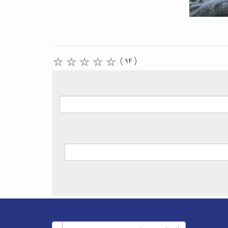
( ۹۴ )