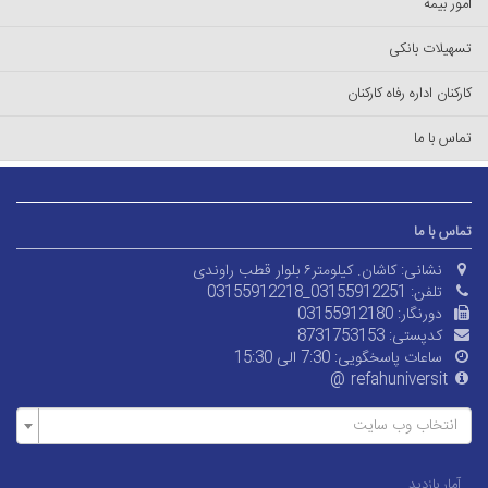
امور بیمه
تسهیلات بانکی
کارکنان اداره رفاه کارکنان
تماس با ما
تماس با ما
نشانی:
کاشان. کیلومتر۶ بلوار قطب راوندی
تلفن:
03155912218_03155912251
دورنگار:
03155912180
کدپستی:
8731753153
ساعات پاسخگویی:
7:30 الی 15:30
refahuniversit@
انتخاب وب سایت
آمار بازدید