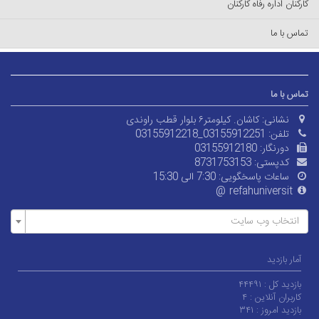
کارکنان اداره رفاه کارکنان
تماس با ما
تماس با ما
نشانی:
کاشان. کیلومتر۶ بلوار قطب راوندی
تلفن:
03155912218_03155912251
دورنگار:
03155912180
کدپستی:
8731753153
ساعات پاسخگویی:
7:30 الی 15:30
refahuniversit@
انتخاب وب سایت
آمار بازدید
بازدید کل :
۴۴۴۹۱
کاربران آنلاین :
۴
بازدید امروز :
۳۴۱